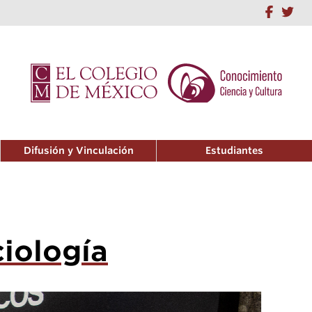
Difusión y Vinculación
Estudiantes
ciología