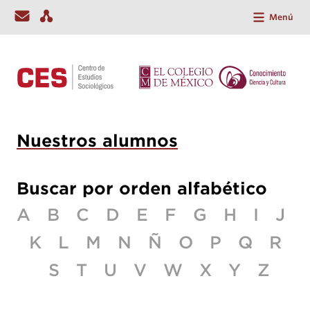
Menú
Nuestros alumnos
Buscar por orden alfabético
A
B
C
D
E
F
G
H
I
J
K
L
M
N
Ñ
O
P
Q
R
S
T
U
V
W
X
Y
Z