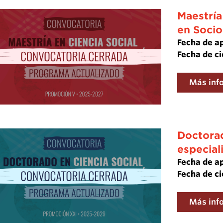
Maestría
en Socio
Fecha de a
Fecha de ci
Más inf
Doctorad
especial
Fecha de a
Fecha de ci
Más inf