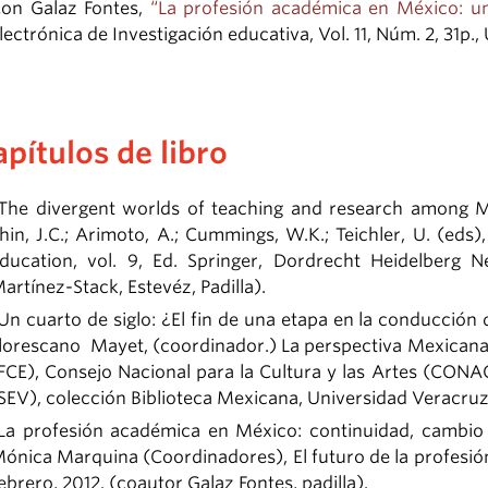
on Galaz Fontes,
“La profesión académica en México: un
lectrónica de Investigación educativa, Vol. 11, Núm. 2, 31p
apítulos de libro
The divergent worlds of teaching and research among Me
hin, J.C.; Arimoto, A.; Cummings, W.K.; Teichler, U. (ed
ducation, vol. 9, Ed. Springer, Dordrecht Heidelberg 
artínez-Stack, Estevéz, Padilla).
Un cuarto de siglo: ¿El fin de una etapa en la conducción
lorescano Mayet, (coordinador.) La perspectiva Mexicana 
FCE), Consejo Nacional para la Cultura y las Artes (CONA
SEV), colección Biblioteca Mexicana, Universidad Veracruz
La profesión académica en México: continuidad, cambio
ónica Marquina (Coordinadores), El futuro de la profesió
ebrero, 2012. (coautor Galaz Fontes, padilla).