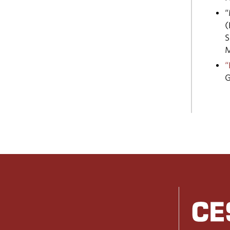
“
(
S
M
“
G