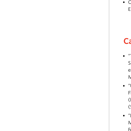
C
E
C
“
S
e
M
“
F
(
(
“
M
F