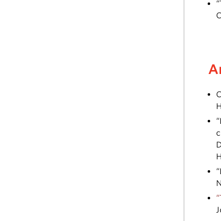
“
C
A
C
H
“
c
D
H
“
N
“
J