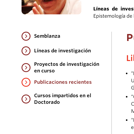
Líneas de inves
Epistemología de l
P
Semblanza
Líneas de investigación
L
Proyectos de investigación
en curso
“
U
Publicaciones recientes
G
Cursos impartidos en el
“
Doctorado
C
M
“
e